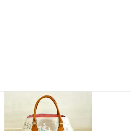
23A0010_
Add to cart
帯
ハ
ン
Category:
uncategorized
ド
バ
ッ
Description
Reviews (0)
グ
_
小
Description
花
柄
quantity