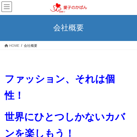
コ
ナ
ン
ビ
テ
ゲ
ン
ー
会社概要
ツ
シ
へ
ョ
ス
ン
HOME
会社概要
キ
に
ッ
移
プ
動
ファッション、それは個
性！
世界にひとつしかないカバ
ンを楽しもう！